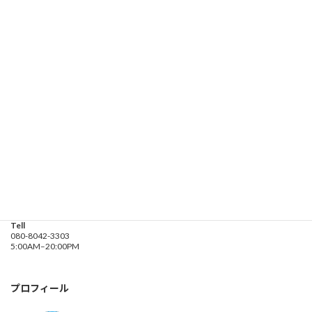
受付時間 5:00-20:00
お問い合わせ
遊漁船業務登録票・業務規程
釣り船 進丸
Address
神奈川県横浜市金沢区
海の公園９金沢漁港内
Tell
080-8042-3303
5:00AM–20:00PM
プロフィール