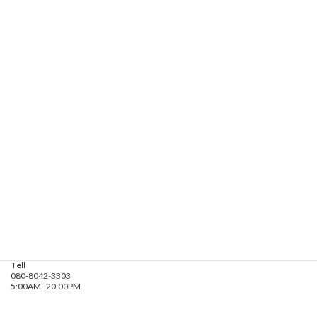
お気軽にお問い合わせください。
080-8042-3303
受付時間 5:00-20:00
お問い合わせ
遊漁船業務登録票・業務規程
釣り船 進丸
Address
神奈川県横浜市金沢区
海の公園９金沢漁港内
Tell
080-8042-3303
5:00AM–20:00PM