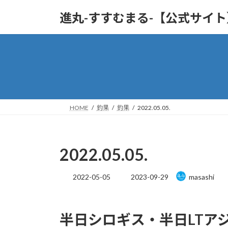
コ
ナ
進丸-すすむまる-【公式サイ
ン
ビ
テ
ゲ
ン
ー
ツ
シ
へ
ョ
ス
ン
キ
に
ッ
移
HOME
釣果
釣果
2022.05.05.
プ
動
2022.05.05.
最
2022-05-05
2023-09-29
masashi
終
更
新
半日シロギス・半日LTア
日
時