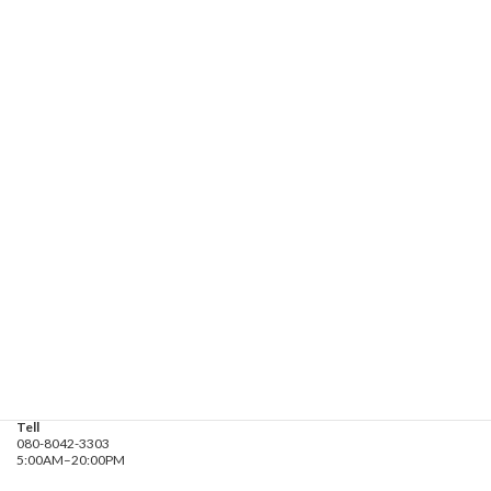
ジ
ジ
ジ
ジ
ジ
ペ
お気軽にお問い合わせください。
080-8042-3303
ー
受付時間 5:00-20:00
ジ
送
お問い合わせ
り
遊漁船業務登録票・業務規程
釣り船 進丸
Address
神奈川県横浜市金沢区
海の公園９金沢漁港内
Tell
080-8042-3303
5:00AM–20:00PM