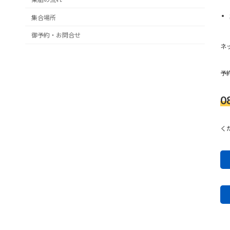
集合場所
御予約・お問合せ
ネ
予
0
く