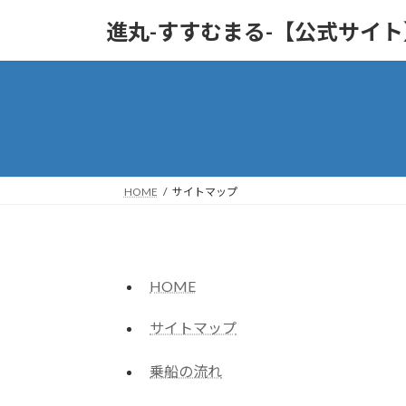
コ
ナ
進丸-すすむまる-【公式サイ
ン
ビ
テ
ゲ
ン
ー
ツ
シ
へ
ョ
ス
ン
キ
に
ッ
移
HOME
サイトマップ
プ
動
HOME
サイトマップ
乗船の流れ