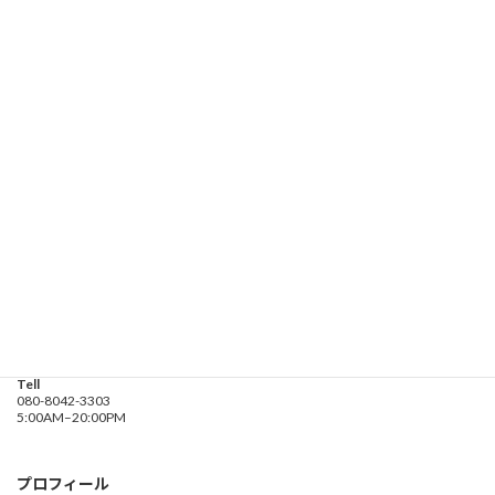
080-8042-3303
受付時間 5:00-20:00
お問い合わせ
遊漁船業務登録票・業務規程
釣り船 進丸
Address
神奈川県横浜市金沢区
海の公園９金沢漁港内
Tell
080-8042-3303
5:00AM–20:00PM
プロフィール