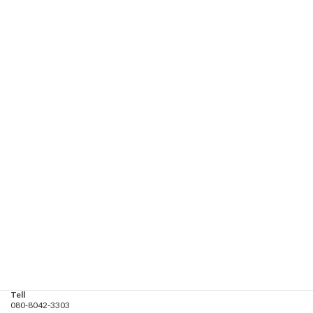
お気軽にお問い合わせください。
080-8042-3303
受付時間 5:00-20:00
お問い合わせ
遊漁船業務登録票・業務規程
釣り船 進丸
Address
神奈川県横浜市金沢区
海の公園９金沢漁港内
Tell
080-8042-3303