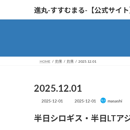
コ
ナ
進丸-すすむまる-【公式サイ
ン
ビ
テ
ゲ
ン
ー
ツ
シ
へ
ョ
ス
ン
キ
に
ッ
移
HOME
釣果
釣果
2025.12.01
プ
動
2025.12.01
最
2025-12-01
2025-12-01
masashi
終
更
半日シロギス・半日LTア
新
日
時