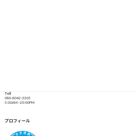
お問い合わせ
遊漁船業務登録票・業務規程
釣り船 進丸
Address
神奈川県横浜市金沢区
海の公園９金沢漁港内
Tell
080-8042-3303
5:00AM–20:00PM
プロフィール