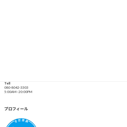
お問い合わせ
遊漁船業務登録票・業務規程
釣り船 進丸
Address
神奈川県横浜市金沢区
海の公園９金沢漁港内
Tell
080-8042-3303
5:00AM–20:00PM
プロフィール