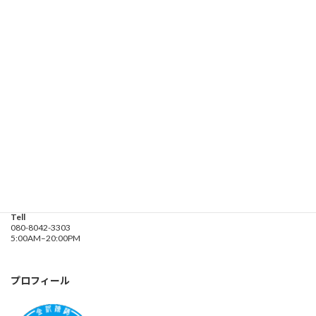
お問い合わせ
遊漁船業務登録票・業務規程
釣り船 進丸
Address
神奈川県横浜市金沢区
海の公園９金沢漁港内
Tell
080-8042-3303
5:00AM–20:00PM
プロフィール