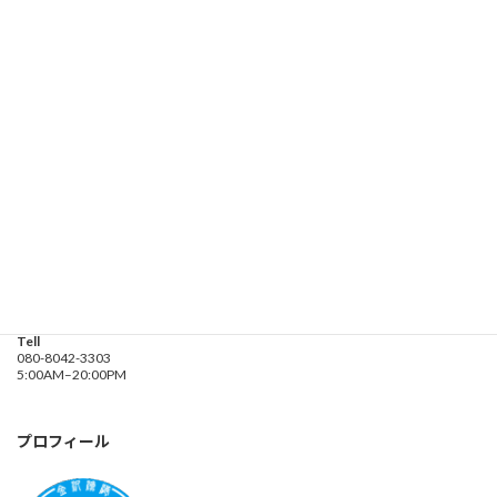
お問い合わせ
遊漁船業務登録票・業務規程
釣り船 進丸
Address
神奈川県横浜市金沢区
海の公園９金沢漁港内
Tell
080-8042-3303
5:00AM–20:00PM
プロフィール