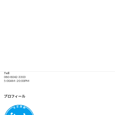
お問い合わせ
遊漁船業務登録票・業務規程
釣り船 進丸
Address
神奈川県横浜市金沢区
海の公園９金沢漁港内
Tell
080-8042-3303
5:00AM–20:00PM
プロフィール