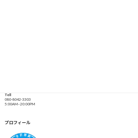
お問い合わせ
遊漁船業務登録票・業務規程
釣り船 進丸
Address
神奈川県横浜市金沢区
海の公園９金沢漁港内
Tell
080-8042-3303
5:00AM–20:00PM
プロフィール