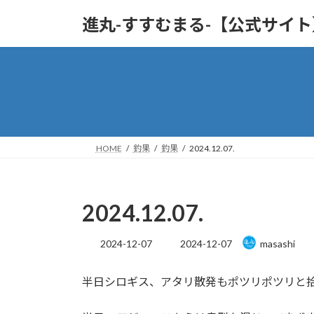
コ
ナ
進丸-すすむまる-【公式サイ
ン
ビ
テ
ゲ
ン
ー
ツ
シ
へ
ョ
ス
ン
キ
に
ッ
移
HOME
釣果
釣果
2024.12.07.
プ
動
2024.12.07.
最
2024-12-07
2024-12-07
masashi
終
更
半日シロギス、アタリ散発もポツリポツリと
新
日
時