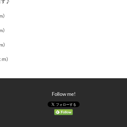
まず♪
m）
m）
m）
ｃｍ）
Follow me!