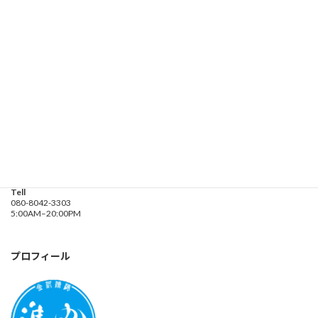
お問い合わせ
遊漁船業務登録票・業務規程
釣り船 進丸
Address
神奈川県横浜市金沢区
海の公園９金沢漁港内
Tell
080-8042-3303
5:00AM–20:00PM
プロフィール