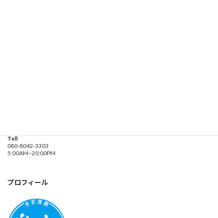
お問い合わせ
遊漁船業務登録票・業務規程
釣り船 進丸
Address
神奈川県横浜市金沢区
海の公園９金沢漁港内
Tell
080-8042-3303
5:00AM–20:00PM
プロフィール