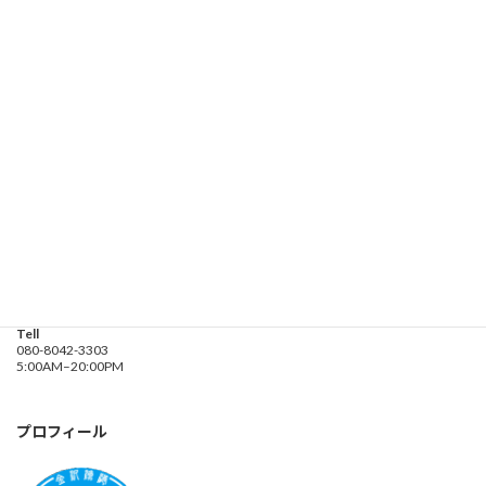
お問い合わせ
遊漁船業務登録票・業務規程
釣り船 進丸
Address
神奈川県横浜市金沢区
海の公園９金沢漁港内
Tell
080-8042-3303
5:00AM–20:00PM
プロフィール