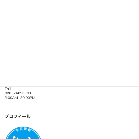
お問い合わせ
遊漁船業務登録票・業務規程
釣り船 進丸
Address
神奈川県横浜市金沢区
海の公園９金沢漁港内
Tell
080-8042-3303
5:00AM–20:00PM
プロフィール