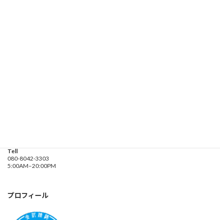
お問い合わせ
遊漁船業務登録票・業務規程
釣り船 進丸
Address
神奈川県横浜市金沢区
海の公園９金沢漁港内
Tell
080-8042-3303
5:00AM–20:00PM
プロフィール