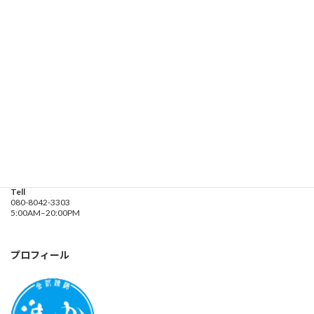
お問い合わせ
遊漁船業務登録票・業務規程
釣り船 進丸
Address
神奈川県横浜市金沢区
海の公園９金沢漁港内
Tell
080-8042-3303
5:00AM–20:00PM
プロフィール