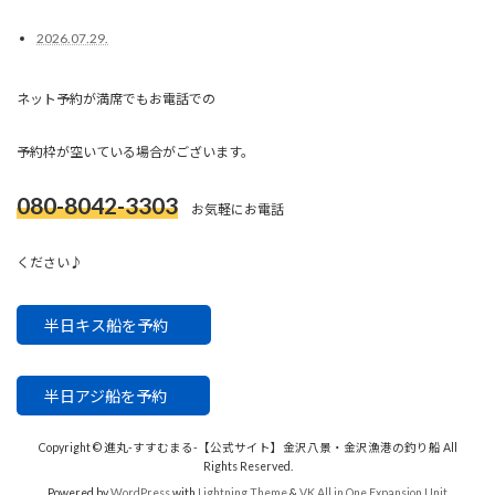
2026.07.29.
ネット予約が満席でもお電話での
予約枠が空いている場合がございます。
080-8042-3303
お気軽にお電話
ください♪
半日キス船を予約
半日アジ船を予約
Copyright © 進丸-すすむまる-【公式サイト】金沢八景・金沢漁港の釣り船 All
Rights Reserved.
Powered by
WordPress
with
Lightning Theme
&
VK All in One Expansion Unit