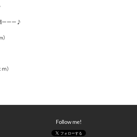
♪
調ーーー♪
m）
ｃｍ）
Follow me!