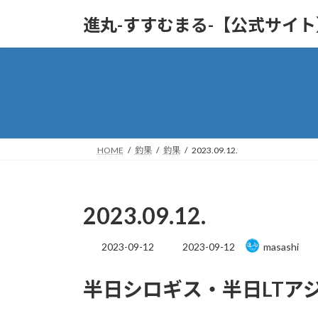
コ
ナ
進丸-すすむまる-【公式サイ
ン
ビ
テ
ゲ
ン
ー
ツ
シ
へ
ョ
ス
ン
キ
に
ッ
移
HOME
釣果
釣果
2023.09.12.
プ
動
2023.09.12.
最
2023-09-12
2023-09-12
masashi
終
更
半日シロギス・半日LTア
新
日
時