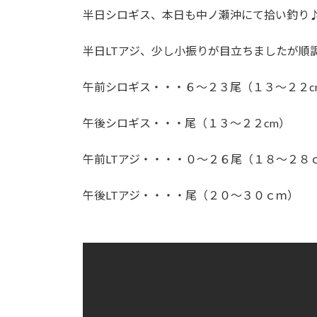
:
半日シロギス、本日も中ノ瀬沖にて拾い釣り
半日LTアジ、少し小振りが目立ちましたが順
午前シロギス・・・６～２３尾（１３～２２c
午後シロギス・・・尾（１３～２２cm）
午前LTアジ・・・・０～２６尾（１８～２８
午後LTアジ・・・・尾（２０～３０ｃｍ）