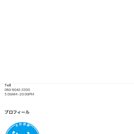
お問い合わせ
遊漁船業務登録票・業務規程
釣り船 進丸
Address
神奈川県横浜市金沢区
海の公園９金沢漁港内
Tell
080-8042-3303
5:00AM–20:00PM
プロフィール