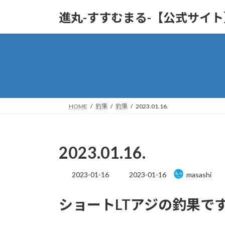
コ
ナ
進丸-すすむまる-【公式サイ
ン
ビ
テ
ゲ
ン
ー
ツ
シ
へ
ョ
ス
ン
キ
に
ッ
移
HOME
釣果
釣果
2023.01.16.
プ
動
2023.01.16.
最
2023-01-16
2023-01-16
masashi
終
更
ショートLTアジの釣果で
新
日
時