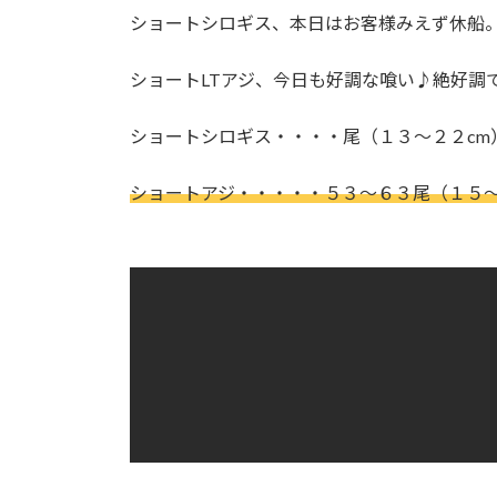
:
ショートシロギス、本日はお客様みえず休船
ショートLTアジ、今日も好調な喰い♪絶好調
ショートシロギス・・・・尾（１３～２２cm
ショートアジ・・・・・５３～６３尾（１５