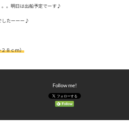
。。。明日は出船予定でーす♪
でしたーーー♪
）
～２８ｃｍ）
Follow me!