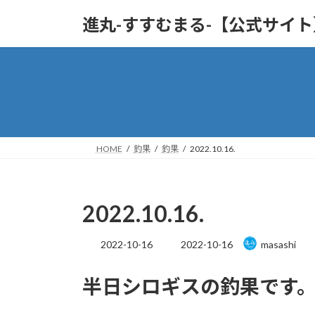
コ
ナ
進丸-すすむまる-【公式サイ
ン
ビ
テ
ゲ
ン
ー
ツ
シ
へ
ョ
ス
ン
キ
に
ッ
移
HOME
釣果
釣果
2022.10.16.
プ
動
2022.10.16.
最
2022-10-16
2022-10-16
masashi
終
更
半日シロギスの釣果です
新
日
時