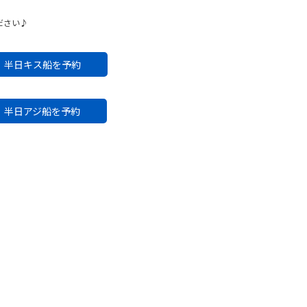
ださい♪
半日キス船を予約
半日アジ船を予約