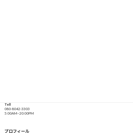
080-8042-3303
ー
受付時間 5:00-20:00
ジ
送
お問い合わせ
り
遊漁船業務登録票・業務規程
釣り船 進丸
Address
神奈川県横浜市金沢区
海の公園９金沢漁港内
Tell
080-8042-3303
5:00AM–20:00PM
プロフィール